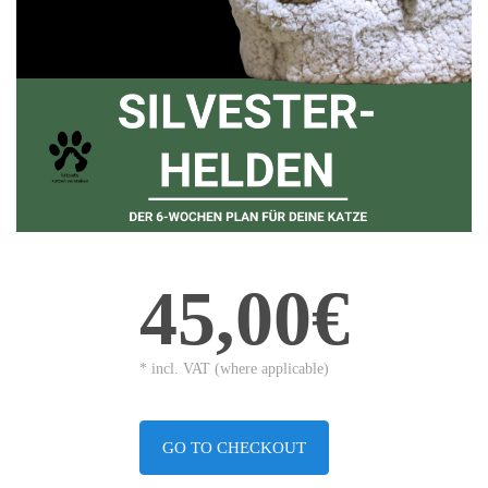
45,00€
* incl. VAT (where applicable)
GO TO CHECKOUT