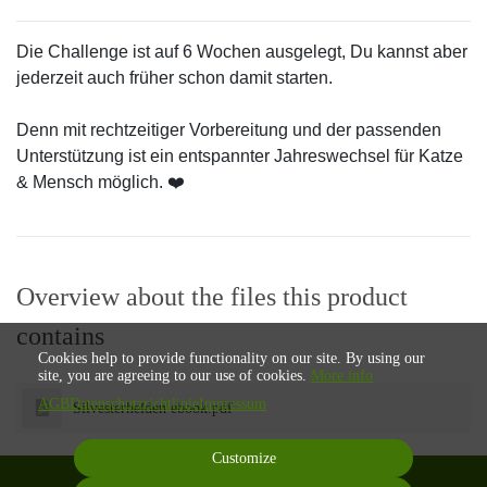
Die Challenge ist auf 6 Wochen ausgelegt, Du kannst aber
jederzeit auch früher schon damit starten.
Denn mit rechtzeitiger Vorbereitung und der passenden
Unterstützung ist ein entspannter Jahreswechsel für Katze
& Mensch möglich. ❤️
Overview about the files this product
contains
Cookies help to provide functionality on our site. By using our
site, you are agreeing to our use of cookies.
More info
AGB
Datenschutzrichtlinie
Impressum
Silvesterhelden ebook.pdf
Customize