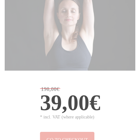
190,00€
39,00€
* incl. VAT (where applicable)
GO TO CHECKOUT