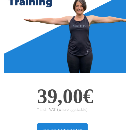
39,00€
* incl. VAT (where applicable)