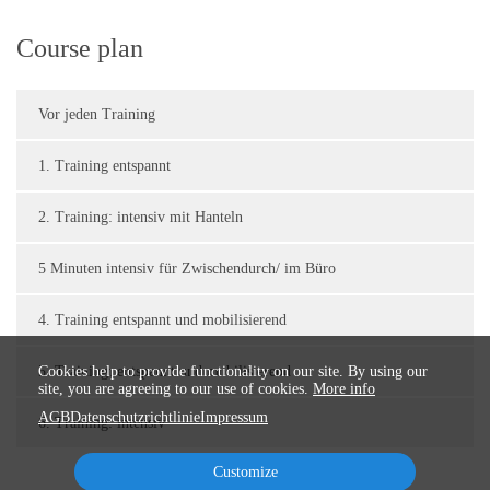
Course plan
Vor jeden Training
1. Training entspannt
2. Training: intensiv mit Hanteln
5 Minuten intensiv für Zwischendurch/ im Büro
4. Training entspannt und mobilisierend
5. Training: entspannt und mobilisierend
Cookies help to provide functionality on our site. By using our
site, you are agreeing to our use of cookies.
More info
AGB
Datenschutzrichtlinie
Impressum
6. Training: intensiv
Customize