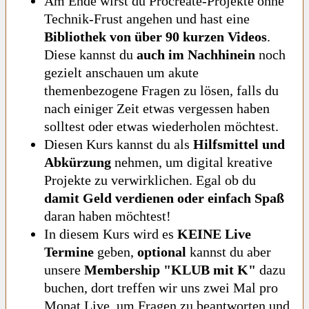
Am Ende wirst du Procreate-Projekte ohne
Technik-Frust angehen und hast eine
Bibliothek von über 90 kurzen Videos
.
Diese kannst du
auch im Nachhinein
noch
gezielt anschauen um akute
themenbezogene Fragen zu lösen, falls du
nach einiger Zeit etwas vergessen haben
solltest oder etwas wiederholen möchtest.
Diesen Kurs kannst du als
Hilfsmittel und
Abkürzung
nehmen, um digital kreative
Projekte zu verwirklichen. Egal ob du
damit Geld verdienen oder einfach Spaß
daran haben möchtest!
In diesem Kurs wird es
KEINE Live
Termine
geben,
optional
kannst du aber
unsere
Membership
"KLUB mit K"
dazu
buchen, dort treffen wir uns zwei Mal pro
Monat Live, um Fragen zu beantworten und