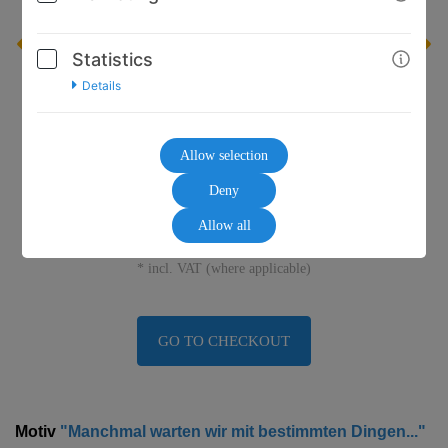
Statistics
Details
Allow selection
Deny
10,00€
Allow all
* incl. VAT (where applicable)
GO TO CHECKOUT
Motiv
"Manchmal warten wir mit bestimmten Dingen..."