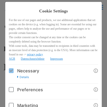
krikelakrak
EN
Cookie Settings
BACK
For the use of our pages and products, we use additional applications that set
cookies on the device (e.g. when logging in). Some are essential for using our
"Manchmal warten wir
pages, others help to analyze the use and performance of our pages or to
provide certain functions.
The cookie consent can be changed at any time or the cookies can be
completely deleted using the browser function.
mit bestimmten
With some tools, data may be transmitted to recipients in third countries with
an insecure level of data protection (e.g. to the USA). More information can be
found in our ->
privacy policy
AGB
Datenschutzrichtlinie
Impressum
Dingen..."
Necessary
Details
Preferences
Marketing