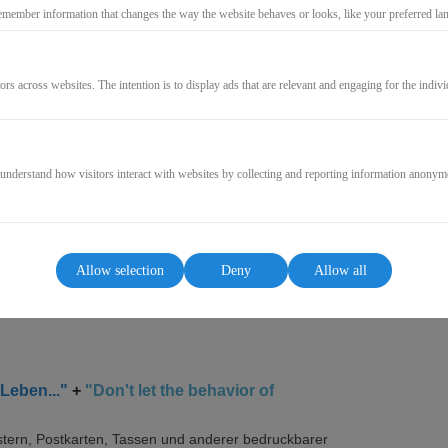
emember information that changes the way the website behaves or looks, like your preferred lang
15,00€
ors across websites. The intention is to display ads that are relevant and engaging for the indiv
* incl. VAT (where applicable)
 understand how visitors interact with websites by collecting and reporting information anonym
GO TO CHECKOUT
Allow selection
Deny
Allow all
Leben..."
+
"Don't let the behavior of
ern, Postkarten, Tassen und anderer bedruckbarer