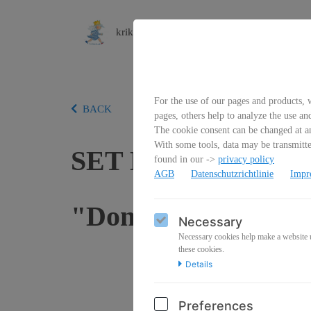
krikelakrak
For the use of our pages and products, w
BACK
pages, others help to analyze the use an
The cookie consent can be changed at an
With some tools, data may be transmitted
SET Dalai Lama "Die
found in our ->
privacy policy
AGB
Datenschutzrichtlinie
Impr
"Don't let the behavi
Necessary
Necessary cookies help make a website us
these cookies.
Details
Preferences