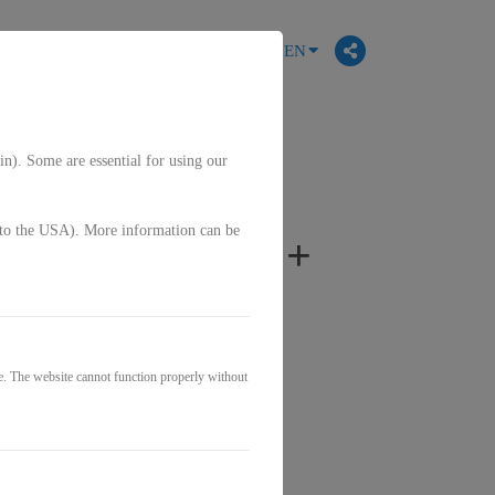
EN
in). Some are essential for using our
g. to the USA). More information can be
erem Leben..." +
e. The website cannot function properly without