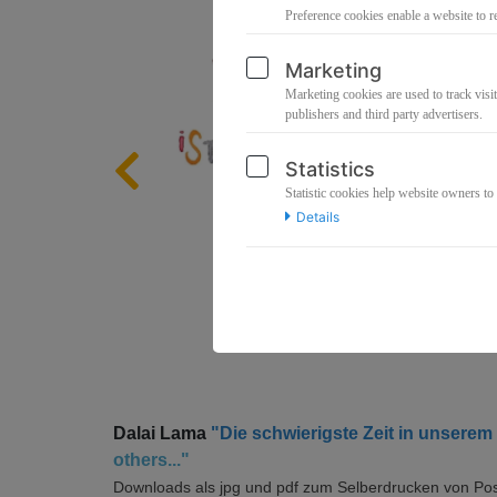
Preference cookies enable a website to r
Marketing
Marketing cookies are used to track visit
publishers and third party advertisers.
Statistics
Statistic cookies help website owners to
Details
Dalai Lama
"Die schwierigste Zeit in unserem 
others..."
Downloads als
jpg und pdf
zum Selberdrucken von Post