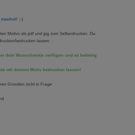
r
machst!
:-)
hlten Motivs als pdf und jpg zum Selberdrucken. Du
 drucken/bedrucken lassen.
über dein Wunschmotiv verfügen und es beliebig
ukte mit deinem Motiv bedrucken lassen!
en Gründen nicht in Frage:
nd