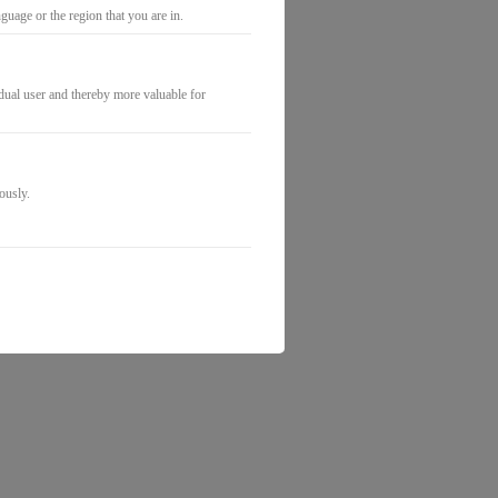
uage or the region that you are in.
idual user and thereby more valuable for
ously.