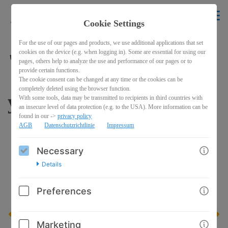
krikelakrak
EN
Cookie Settings
BACK
For the use of our pages and products, we use additional applications that set
cookies on the device (e.g. when logging in). Some are essential for using our
"If you can dream it
pages, others help to analyze the use and performance of our pages or to
provide certain functions.
The cookie consent can be changed at any time or the cookies can be
completely deleted using the browser function.
you can do it"
With some tools, data may be transmitted to recipients in third countries with
an insecure level of data protection (e.g. to the USA). More information can be
found in our ->
privacy policy
AGB
Datenschutzrichtlinie
Impressum
Necessary
Details
Preferences
Marketing