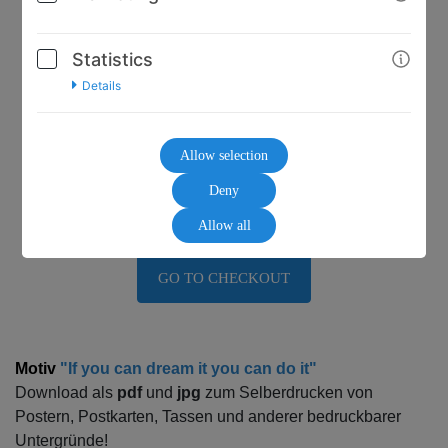
Statistics
Details
10,00€
Allow selection
Deny
* incl. VAT (where applicable)
Allow all
GO TO CHECKOUT
Motiv
"If you can dream it you can do it"
Download als
pdf
und
jpg
zum Selberdrucken von
Postern, Postkarten, Tassen und anderer bedruckbarer
Untergründe!