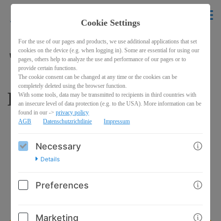
krikelakrak
EN
Cookie Settings
BACK
For the use of our pages and products, we use additional applications that set
cookies on the device (e.g. when logging in). Some are essential for using our
"Du bist mein
pages, others help to analyze the use and performance of our pages or to
provide certain functions.
The cookie consent can be changed at any time or the cookies can be
completely deleted using the browser function.
Lieblingsmensch"
With some tools, data may be transmitted to recipients in third countries with
an insecure level of data protection (e.g. to the USA). More information can be
found in our ->
privacy policy
AGB
Datenschutzrichtlinie
Impressum
Necessary
Details
Preferences
Marketing