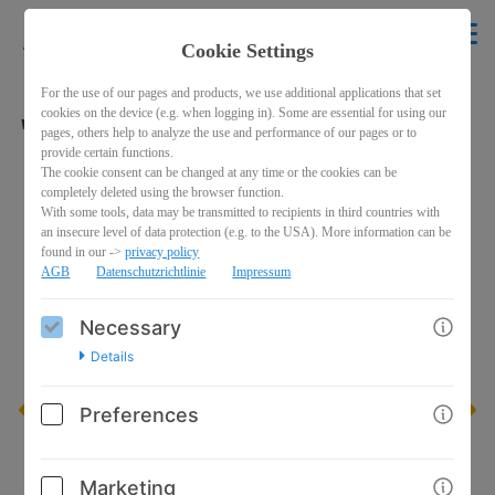
krikelakrak
EN
Cookie Settings
BACK
For the use of our pages and products, we use additional applications that set
cookies on the device (e.g. when logging in). Some are essential for using our
"Entspanda"
pages, others help to analyze the use and performance of our pages or to
provide certain functions.
The cookie consent can be changed at any time or the cookies can be
completely deleted using the browser function.
With some tools, data may be transmitted to recipients in third countries with
an insecure level of data protection (e.g. to the USA). More information can be
found in our ->
privacy policy
AGB
Datenschutzrichtlinie
Impressum
Necessary
Details
Preferences
Marketing