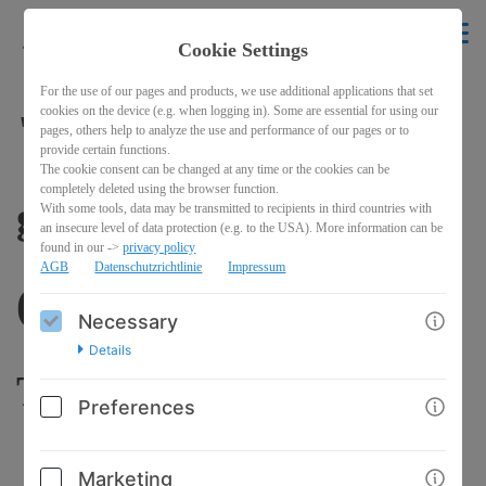
krikelakrak
EN
Cookie Settings
BACK
For the use of our pages and products, we use additional applications that set
cookies on the device (e.g. when logging in). Some are essential for using our
"Füreinander anstatt
pages, others help to analyze the use and performance of our pages or to
provide certain functions.
The cookie consent can be changed at any time or the cookies can be
completely deleted using the browser function.
gegeneinander"
With some tools, data may be transmitted to recipients in third countries with
an insecure level of data protection (e.g. to the USA). More information can be
found in our ->
privacy policy
AGB
Datenschutzrichtlinie
Impressum
(Design, inspirierender
Necessary
Details
Text und Manifest)
Preferences
Marketing