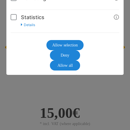
Statistics
Details
Allow selection
Deny
Allow all
15,00€
* incl. VAT (where applicable)