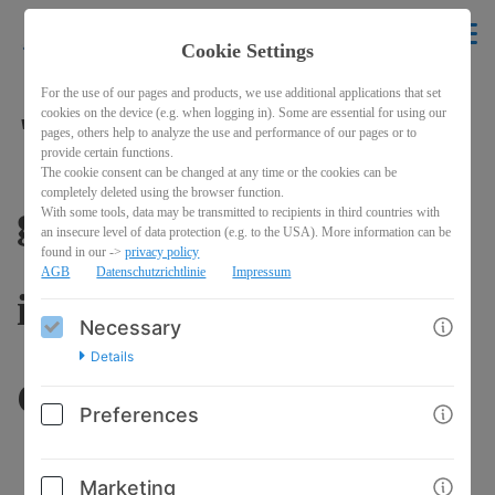
krikelakrak
EN
Cookie Settings
BACK
For the use of our pages and products, we use additional applications that set
cookies on the device (e.g. when logging in). Some are essential for using our
"Wenn du
pages, others help to analyze the use and performance of our pages or to
provide certain functions.
The cookie consent can be changed at any time or the cookies can be
completely deleted using the browser function.
glücklich/fröhlich bist,
With some tools, data may be transmitted to recipients in third countries with
an insecure level of data protection (e.g. to the USA). More information can be
found in our ->
privacy policy
AGB
Datenschutzrichtlinie
Impressum
informiere dein
Necessary
Details
Gesicht!"
Preferences
Marketing