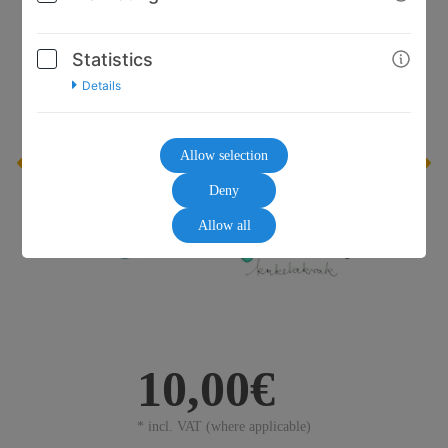
Statistics
Details
Allow selection
Deny
Allow all
10,00€
* incl. VAT (where applicable)