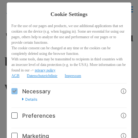
krikelakrak
EN
Cookie Settings
BACK
For the use of our pages and products, we use additional applications that set
cookies on the device (e.g. when logging in). Some are essential for using our
"Glück ist nicht, alles zu
pages, others help to analyze the use and performance of our pages or to
provide certain functions.
The cookie consent can be changed at any time or the cookies can be
completely deleted using the browser function.
bekommen, was du
With some tools, data may be transmitted to recipients in third countries with
an insecure level of data protection (e.g. to the USA). More information can be
found in our ->
privacy policy
AGB
Datenschutzrichtlinie
Impressum
willst..."
Necessary
Details
Preferences
Marketing