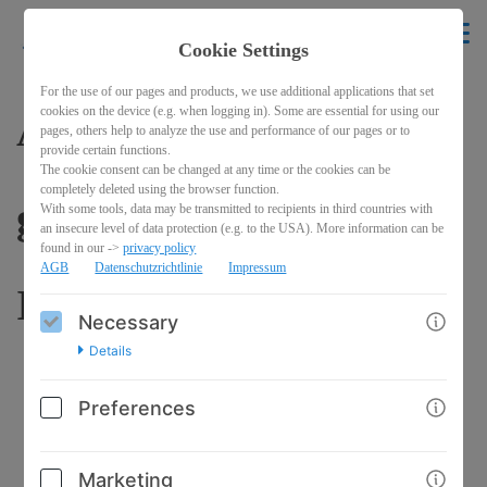
krikelakrak
EN
Cookie Settings
BACK
For the use of our pages and products, we use additional applications that set
cookies on the device (e.g. when logging in). Some are essential for using our
Affirmation "Ich bin
pages, others help to analyze the use and performance of our pages or to
provide certain functions.
The cookie consent can be changed at any time or the cookies can be
completely deleted using the browser function.
gut so wie ich bin" mit
With some tools, data may be transmitted to recipients in third countries with
an insecure level of data protection (e.g. to the USA). More information can be
found in our ->
privacy policy
AGB
Datenschutzrichtlinie
Impressum
Illustration
Necessary
Details
Preferences
Marketing