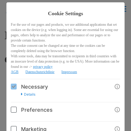
krikelakrak
EN
Cookie Settings
BACK
For the use of our pages and products, we use additional applications that set
cookies on the device (e.g. when logging in). Some are essential for using our
Illustration "Ich wäre
pages, others help to analyze the use and performance of our pages or to
provide certain functions.
The cookie consent can be changed at any time or the cookies can be
completely deleted using the browser function.
dann soweit"
With some tools, data may be transmitted to recipients in third countries with
an insecure level of data protection (e.g. to the USA). More information can be
found in our ->
privacy policy
AGB
Datenschutzrichtlinie
Impressum
Necessary
Details
Preferences
Marketing