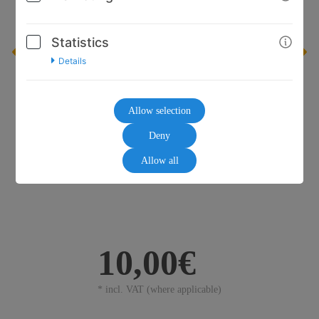
Statistics
Details
Allow selection
Deny
Allow all
10,00€
* incl. VAT (where applicable)