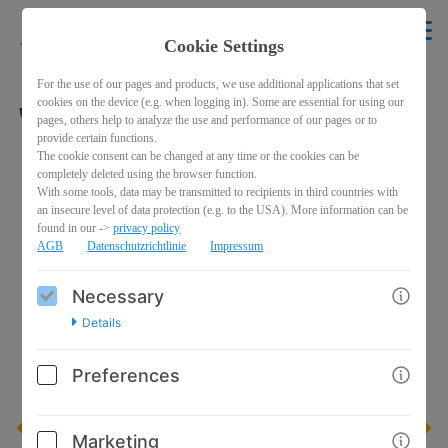
krikelakrak
EN
Cookie Settings
BACK
For the use of our pages and products, we use additional applications that set
cookies on the device (e.g. when logging in). Some are essential for using our
"Licht, Liebe, Mut"
pages, others help to analyze the use and performance of our pages or to
provide certain functions.
The cookie consent can be changed at any time or the cookies can be
completely deleted using the browser function.
With some tools, data may be transmitted to recipients in third countries with
an insecure level of data protection (e.g. to the USA). More information can be
found in our ->
privacy policy
AGB
Datenschutzrichtlinie
Impressum
Necessary
Details
Preferences
Marketing