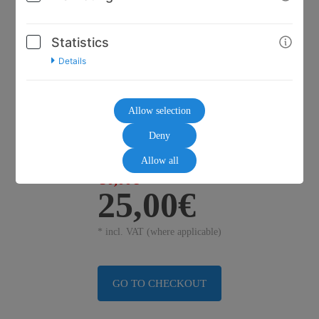
Statistics
Details
Allow selection
Deny
Allow all
30,00€
25,00€
* incl. VAT (where applicable)
GO TO CHECKOUT