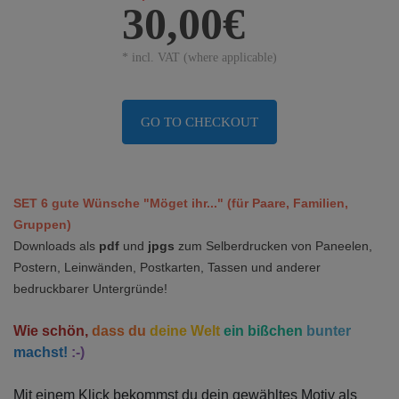
30,00€
* incl. VAT (where applicable)
GO TO CHECKOUT
SET 6 gute Wünsche "Möget ihr..." (für Paare, Familien,
Gruppen)
Downloads als
pdf
und
jpgs
zum Selberdrucken von Paneelen,
Postern, Leinwänden, Postkarten, Tassen und anderer
bedruckbarer Untergründe!
Wie schön,
dass du
deine Welt
ein bißchen
bunter
machst!
:-)
Mit einem Klick bekommst du dein gewähltes Motiv als