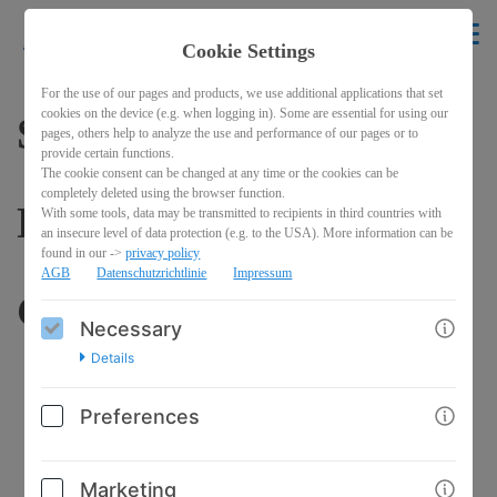
krikelakrak
EN
Cookie Settings
BACK
For the use of our pages and products, we use additional applications that set
cookies on the device (e.g. when logging in). Some are essential for using our
SET "Möget ihr..." (für
pages, others help to analyze the use and performance of our pages or to
provide certain functions.
The cookie consent can be changed at any time or the cookies can be
completely deleted using the browser function.
Paare, Familien,
With some tools, data may be transmitted to recipients in third countries with
an insecure level of data protection (e.g. to the USA). More information can be
found in our ->
privacy policy
AGB
Datenschutzrichtlinie
Impressum
Gruppen)
Necessary
Details
Preferences
Marketing