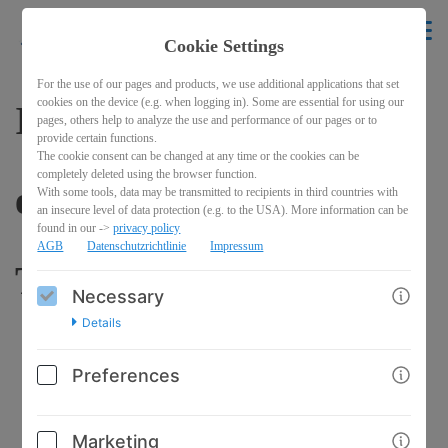
krikelakrak
EN
Cookie Settings
BACK
For the use of our pages and products, we use additional applications that set
cookies on the device (e.g. when logging in). Some are essential for using our
Illustration "Ich
pages, others help to analyze the use and performance of our pages or to
provide certain functions.
The cookie consent can be changed at any time or the cookies can be
completely deleted using the browser function.
entscheide, wann der
With some tools, data may be transmitted to recipients in third countries with
an insecure level of data protection (e.g. to the USA). More information can be
found in our ->
privacy policy
AGB
Datenschutzrichtlinie
Impressum
Tag startet..."
Necessary
Details
Preferences
Marketing