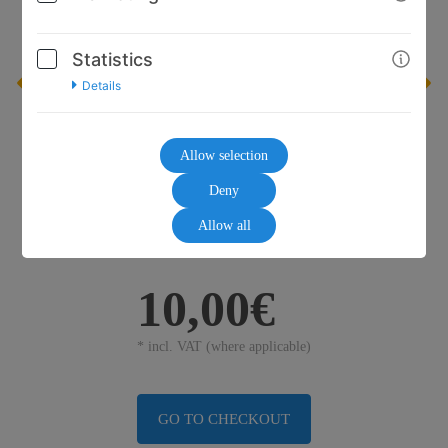
Statistics
Details
Allow selection
Deny
Allow all
10,00€
* incl. VAT (where applicable)
GO TO CHECKOUT