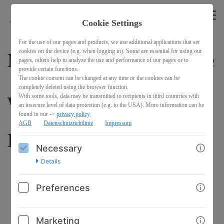
krikelakrak
EN
Cookie Settings
BACK
For the use of our pages and products, we use additional applications that set
cookies on the device (e.g. when logging in). Some are essential for using our
Motiv Tasse 9 "Ich habe
pages, others help to analyze the use and performance of our pages or to
provide certain functions.
The cookie consent can be changed at any time or the cookies can be
completely deleted using the browser function.
weder die Zeit noch die
With some tools, data may be transmitted to recipients in third countries with
an insecure level of data protection (e.g. to the USA). More information can be
found in our ->
privacy policy
AGB
Datenschutzrichtlinie
Impressum
Buntstifte..."
Necessary
Details
Preferences
Marketing