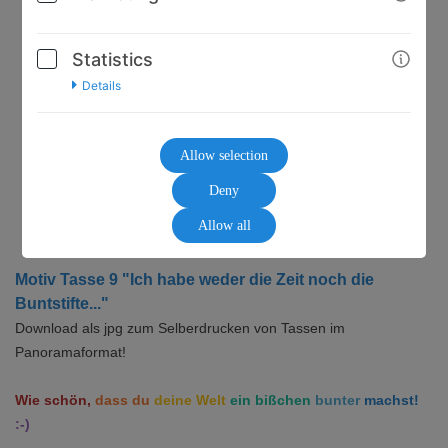
Statistics
10,00€
Details
* incl. VAT (where applicable)
Allow selection
Deny
GO TO CHECKOUT
Allow all
Motiv Tasse 9 "Ich habe weder die Zeit noch die
Buntstifte..."
Download als
jpg
zum Selberdrucken von Tassen im
Panoramaformat!
Wie schön,
dass du
deine Welt
ein bißchen
bunter
machst!
:-)