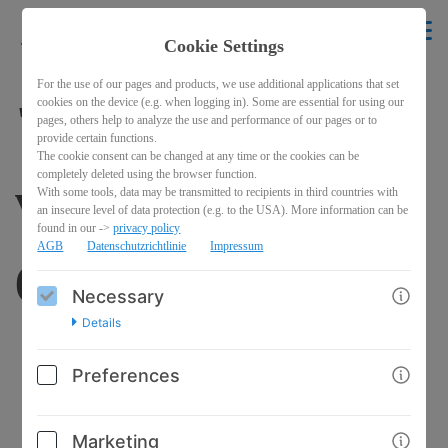
krikelakrak
EN
Cookie Settings
BACK
For the use of our pages and products, we use additional applications that set
cookies on the device (e.g. when logging in). Some are essential for using our
"Wer traumtanzt,
pages, others help to analyze the use and performance of our pages or to
provide certain functions.
The cookie consent can be changed at any time or the cookies can be
completely deleted using the browser function.
verändert die Welt"
With some tools, data may be transmitted to recipients in third countries with
an insecure level of data protection (e.g. to the USA). More information can be
found in our ->
privacy policy
AGB
Datenschutzrichtlinie
Impressum
(Spendenaktion)
Necessary
Details
Preferences
Marketing