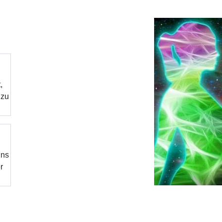
,
 zu
n
uns
r