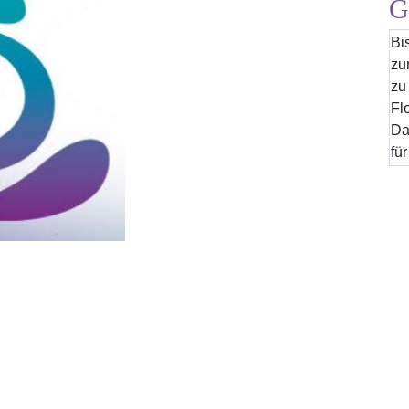
G
Bi
zu
zu
Fl
Da
für