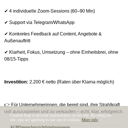
✔ 4 individuelle Zoom-Sessions (60–90 Min)
✔ Support via Telegram/WhatsApp
✔ Konkretes Feedback auf Content, Angebote &
Außenauftritt
✔ Klarheit, Fokus, Umsetzung – ohne Einheitsbrei, ohne
08/15-Tipps
Investition:
2.200 € netto (Raten über Klarna möglich)
👉 Für Unternehmerinnen, die bereit sind, ihre Strahlkraft
voll auszuspielen und zu verkaufen – echt, klar, erfolgreich.
Cookies help to provide functionality on our site. By using our
site, you are agreeing to our use of cookies.
More info
AGB
Datenschutzrichtlinie
Impressum