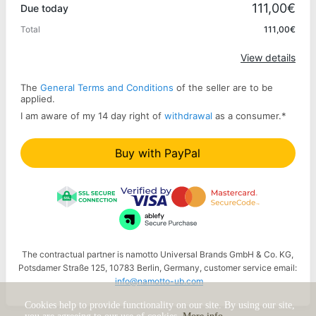
111,00€
Due today
Total
111,00€
Apply
View details
The
General Terms and Conditions
of the seller are to be
applied.
I am aware of my 14 day right of
withdrawal
as a consumer.
*
Buy with PayPal
The contractual partner is namotto Universal Brands GmbH & Co. KG,
Potsdamer Straße 125, 10783 Berlin, Germany, customer service email:
info@namotto-ub.com
Cookies help to provide functionality on our site. By using our site,