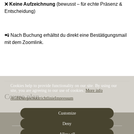
❌
Keine Aufzeichnung
(bewusst – für echte Präsenz &
Entscheidung)
📲 Nach Buchung erhältst du direkt eine Bestätigungsmail
mit dem Zoomlink.
Cookies help to provide functionality on our site. By using our
site, you are agreeing to our use of cookies.
More info
Course plan
AGB
Datenschutzrichtlinie
Impressum
Customize
Deny