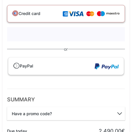
Credit card
or
PayPal
SUMMARY
Have a promo code?
Promo code
2.490,00€
Due today