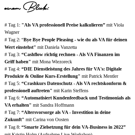
einem Blick: 
# Tag 1: 
"Als VA professionell Preise kalkulieren
” 
mit Viola 
Wagner
# Tag 2: “
Bye Bye People Pleasing - wie du als VA für deinen 
Wert einstehst" 
mit Daniela Vanzetta
# Tag 3: 
“Cashflow richtig rechnen - Als VA Finanzen im 
Griff haben"
mit Mona Wiezoreck
# Tag 4: 
“DIE Dienstleistung des Jahres für VA's: Digitale 
Produkte & Online Kurs-Erstellung"
 mit Patrick Mentler 
# Tag 5: 
“Crashkurs Datenschutz - Als VA rechtskonform & 
professionell auftreten"
 mit Karin Steffens
# Tag 6: 
“Automatisiert Kundenfeedback und Testimonials als 
VA erhalten" 
mit Sandra Hoffmann
# Tag 7: 
“Altersvorsorge als VA - Investition in deine 
Zukunft"
 mit Carina von Oosten
# Tag 8: 
“Smarte Zielsetzung für dein VA-Business in 2022
”
mit Kristin Holm (Aufnahme Live-Workshop)