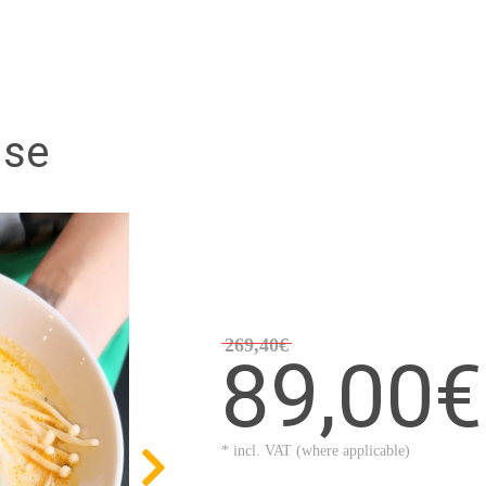
ise
269,40€
89,00€
* incl. VAT (where applicable)