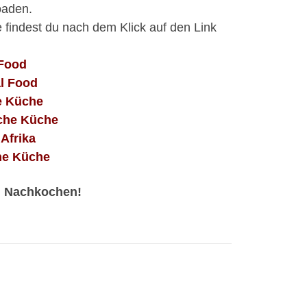
oaden.
e findest du nach dem Klick auf den Link
 Food
al Food
e Küche
che Küche
 Afrika
he Küche
m Nachkochen!