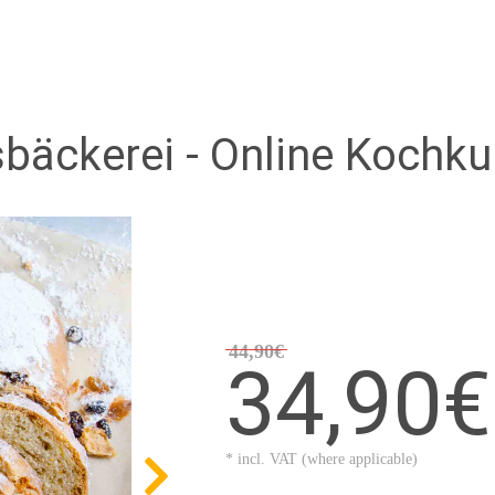
äckerei - Online Kochku
44,90€
34,90€
* incl. VAT (where applicable)