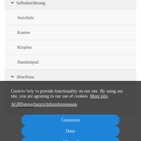
Selbstberührung
Steicheln
Kneten
Klopfen
Handstöpsel
Abschluss
Cookies help to provide functionality on our site. By using our
Herzöffnen
site, you are agreeing to our use of cookies.
More info
AGB
Datenschutzrichtlinie
Impressum
Abschied
Customize
Deny