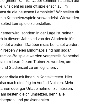
ve ergreifen kannst. Dabei kommen natürlich die
i uns geht es sehr oft spielerisch zu. Im
ennst du die neuesten Lernspiele?
Wir stellen dir
sie in Kompetenzspiele verwandelst.
Wir werden
 selbst Lernspiele zu erstellen.
erner wird, sondern in der Lage ist, seinen
h in diesem Jahr sind von der Akademie für
ildet worden. Darüber muss berichtet werden.
er. Neben vielen Mindmaps sind nun sogar
ractice-Beispiele werden vorgestellt. Nebenbei
elbst zum Learn2learn-Trainer zu werden, um
 und Studienzeit zu ermöglichen. .
ar direkt mit ihnen in Kontakt treten. Hier
so mach dir eifrig im Vorfeld Notizen. Mehr
t fahren oder gar Urlaub nehmen zu müssen.
 am besten gleich umsetzen, denn alle
iserprobt und praxisorientiert.