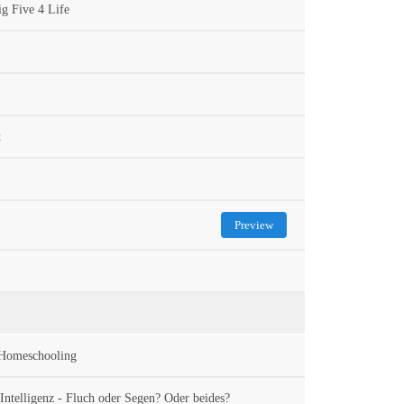
g Five 4 Life
t
Preview
 Homeschooling
ntelligenz - Fluch oder Segen? Oder beides?