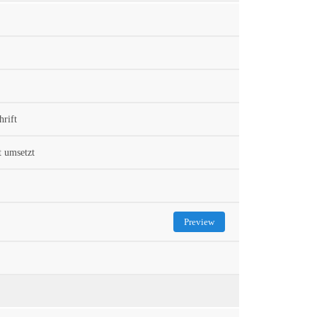
rift
t umsetzt
Preview