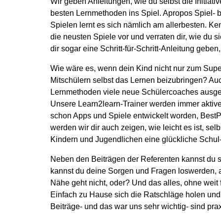
Wir geben Anleitungen, wie du selbst die Initiati
besten Lernmethoden ins Spiel. Apropos Spiel- be
Spielen lernt es sich nämlich am allerbesten. K
die neusten Spiele vor und verraten dir, wie du 
dir sogar eine Schritt-für-Schritt-Anleitung geben,
Wie wäre es, wenn dein Kind nicht nur zum Superl
Mitschülern selbst das Lernen beizubringen? Auc
Lernmethoden viele neue Schülercoaches ausgeb
Unsere Learn2learn-Trainer werden immer aktiv
schon Apps und Spiele entwickelt worden, BestP
werden wir dir auch zeigen, wie leicht es ist, s
Kindern und Jugendlichen eine glückliche Schul-
Neben den Beiträgen der Referenten kannst du sog
kannst du deine Sorgen und Fragen loswerden, al
Nähe geht nicht, oder? Und das alles, ohne wei
Einfach zu Hause sich die Ratschläge holen und
Beiträge- und das war uns sehr wichtig- sind prax