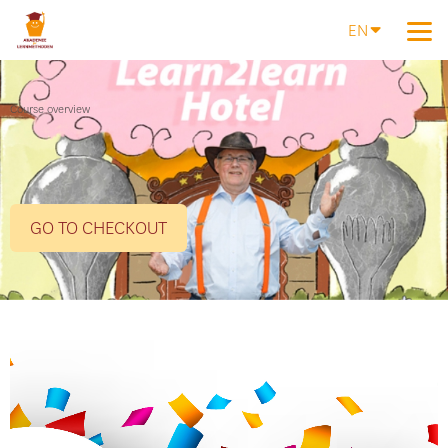
EN
Course overview
GO TO CHECKOUT