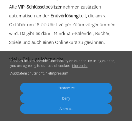
Alle
VIP-Schlüsselbesitzer
nehmen zusätzlich
automatisch an der
Endverlosung
teil, die am 7.
Oktober um 18.00 Uhr live per Zoom vorgenommen
wird. Da gibt es dann Mindmap-Kalender, Bücher,
Spiele und auch einen Onlinekurs zu gewinnen.
Viel Glück - es lohnt sich!
Cookies help to provide functionality on our site. By using our site,
you are agreeing to our use of cookies.
More info
AGB
Datenschutzrichtlinie
Impressum
Customize
Deny
Allow all