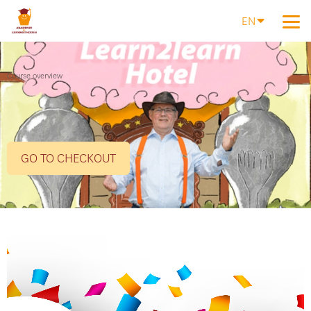
EN
Course overview
GO TO CHECKOUT