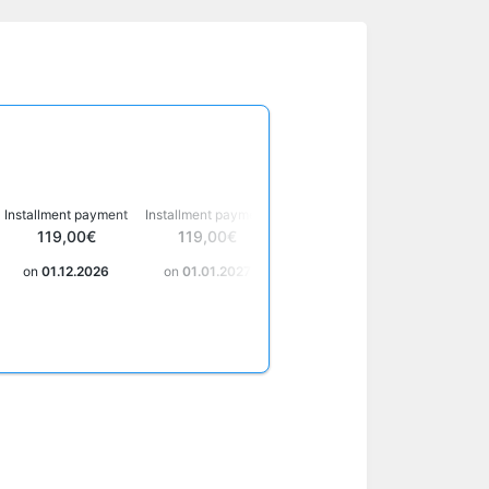
Installment payment
Installment payment
Installment payment
Installme
119,00€
119,00€
119,00€
119
on
01.12.2026
on
01.01.2027
on
01.02.2027
on
01.