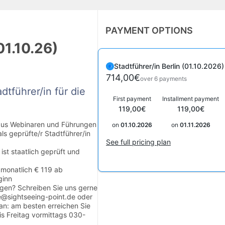
PAYMENT OPTIONS
01.10.26)
Stadtführer/in Berlin (01.10.2026)
714,00€
over 6 payments
dtführer/in für die
First payment
Installment payment
119,00€
119,00€
aus Webinaren und Führungen
on
01.10.2026
on
01.11.2026
 als geprüfte/r Stadtführer/in
See full pricing plan
ist staatlich geprüft und
 monatlich € 119 ab
ginn
gen? Schreiben Sie uns gerne
e@sightseeing-point.de oder
 an: am besten erreichen Sie
s Freitag vormittags 030-