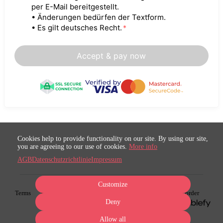
per E-Mail bereitgestellt.
• Änderungen bedürfen der Textform.
• Es gilt deutsches Recht.
*
Accept & pay now
Cookies help to provide functionality on our site. By using our site,
you are agreeing to our use of cookies.
More info
AGB
Datenschutzrichtlinie
Impressum
Customize
Terms
Privacy
Imprint
Cancel subscription
Cancel order
Deny
Powered by
Allow all