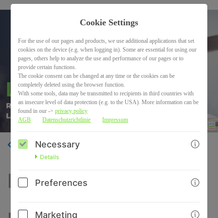
Cookie Settings
For the use of our pages and products, we use additional applications that set
cookies on the device (e.g. when logging in). Some are essential for using our
pages, others help to analyze the use and performance of our pages or to
provide certain functions.
The cookie consent can be changed at any time or the cookies can be
completely deleted using the browser function.
With some tools, data may be transmitted to recipients in third countries with
an insecure level of data protection (e.g. to the USA). More information can be
found in our ->
privacy policy
AGB
Datenschutzrichtlinie
Impressum
Necessary
BACK
Details
LernCoaching Paket
Preferences
Marketing