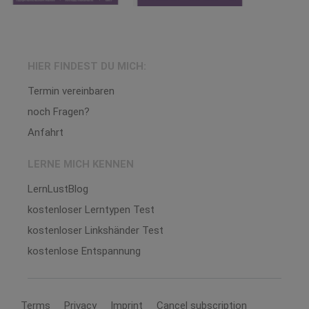
HIER FINDEST DU MICH:
Termin vereinbaren
noch Fragen?
Anfahrt
LERNE MICH KENNEN
LernLustBlog
kostenloser Lerntypen Test
kostenloser Linkshänder Test
kostenlose Entspannung
Terms
Privacy
Imprint
Cancel subscription