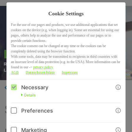
Cookie Settings
For the use of our pages and products, we use additional applications that set
cookies on the device (e.g. when logging in). Some are essential for using our
pages, others help to analyze the use and performance of our pages or to
provide certain functions.
The cookie consent can be changed at any time or the cookies can be
completely deleted using the browser function.
With some tools, data may be transmitted to recipients in third countries with
an insecure level of data protection (e.g. to the USA). More information can be
found in our ->
privacy policy
AGB
Datenschutzrichtlinie
Impressum
Necessary
BACK
Details
Schreiben für
Preferences
Marketing