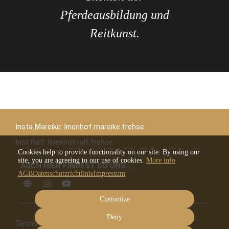
Ak
lle
Pferdeausbildung und
Ve
Reitkunst.
den
Insta Mareike: linenhof.mareike.frehse
Inst Ralf: linenhof.ralf.frehse
Cookies help to provide functionality on our site. By using our
site, you are agreeing to our use of cookies.
More info
AUCH HIER FINDEST DU UNS...
AGB
Datenschutzrichtlinie
Impressum
Customize
Deny
Terms
Privacy
Imprint
Cancel subscription