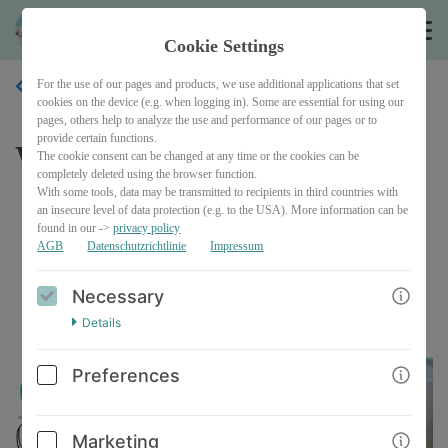
lisakreativ
Cookie Settings
For the use of our pages and products, we use additional applications that set
BACK
cookies on the device (e.g. when logging in). Some are essential for using our
pages, others help to analyze the use and performance of our pages or to
provide certain functions.
Wichtel-Plotterei
The cookie consent can be changed at any time or the cookies can be
completely deleted using the browser function.
With some tools, data may be transmitted to recipients in third countries with
an insecure level of data protection (e.g. to the USA). More information can be
found in our ->
privacy policy
AGB
Datenschutzrichtlinie
Impressum
Necessary
Details
Preferences
Marketing