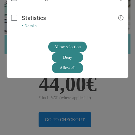
Statistics
Details
Allow selection
Deny
Allow all
99,00€
44,00€
* incl. VAT (where applicable)
GO TO CHECKOUT