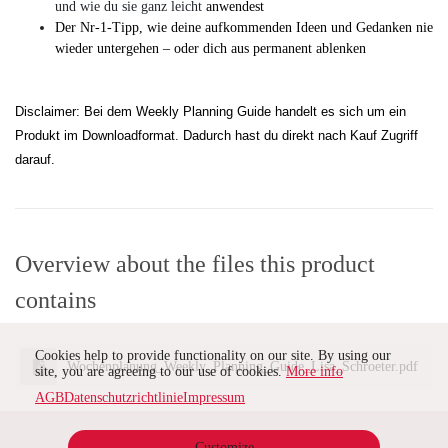
und wie du sie ganz leicht
anwendest
Der Nr-1-Tipp, wie deine aufkommenden Ideen und Gedanken nie 
wieder untergehen – oder dich aus permanent ablenken
Disclaimer: Bei dem Weekly Planning Guide handelt es sich um ein 
Produkt im Downloadformat. Dadurch hast du direkt nach Kauf Zugriff 
darauf.
Overview about the files this product
contains
Cookies help to provide functionality on our site. By using our
Wochenplanung_Weekly_Planning_Guide_Lisa_Schroeter.pdf
site, you are agreeing to our use of cookies.
More info
AGB
Datenschutzrichtlinie
Impressum
Customize