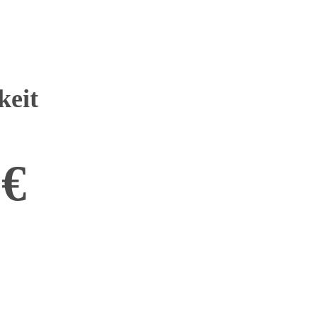
keit
0€