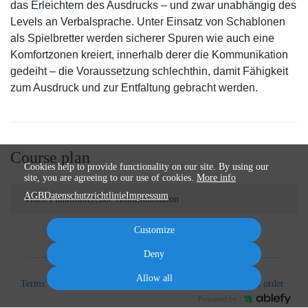
das Erleichtern des Ausdrucks – und zwar unabhängig des
Levels an Verbalsprache. Unter Einsatz von Schablonen
als Spielbretter werden sicherer Spuren wie auch eine
Komfortzonen kreiert, innerhalb derer die Kommunikation
gedeiht – die Voraussetzung schlechthin, damit Fähigkeit
zum Ausdruck und zur Entfaltung gebracht werden.
Course plan
Cookies help to provide functionality on our site. By using our
site, you are agreeing to our use of cookies.
More info
AGB
Datenschutzrichtlinie
Impressum
Video Funktionierende Kommunikation
Customize
Deny
Allow all
Terms
Privacy
Imprint
Cancel subscription
Cancel order
Powered by