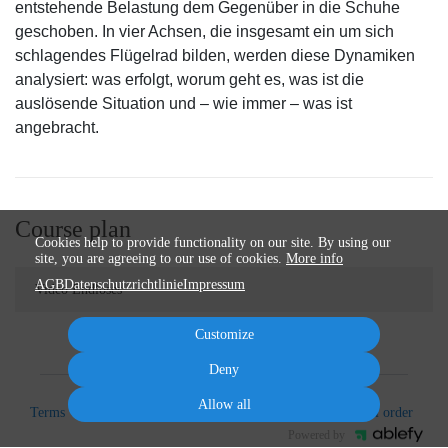
entstehende Belastung dem Gegenüber in die Schuhe
geschoben. In vier Achsen, die insgesamt ein um sich
schlagendes Flügelrad bilden, werden diese Dynamiken
analysiert: was erfolgt, worum geht es, was ist die
auslösende Situation und – wie immer – was ist
angebracht.
Course plan
Cookies help to provide functionality on our site. By using our
site, you are agreeing to our use of cookies.
More info
AGB
Datenschutzrichtlinie
Impressum
Video Endloses
Customize
Deny
Allow all
Terms
Privacy
Imprint
Cancel subscription
Cancel order
Powered by