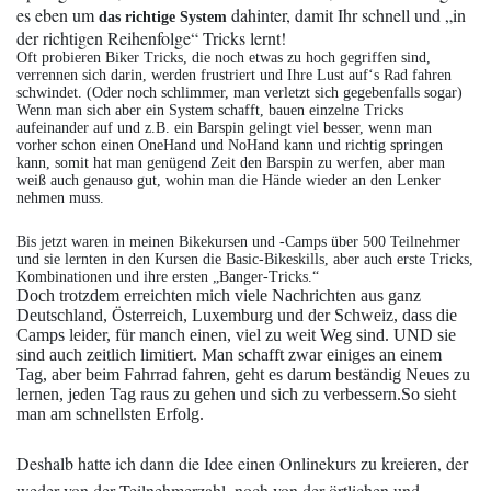
es eben um
dahinter, damit Ihr schnell und „in
das richtige System
der richtigen Reihenfolge“ Tricks lernt!
Oft probieren Biker Tricks, die noch etwas zu hoch gegriffen sind,
verrennen sich darin, werden frustriert und Ihre Lust auf‘s Rad fahren
schwindet. (Oder noch schlimmer, man verletzt sich gegebenfalls sogar)
Wenn man sich aber ein System schafft, bauen einzelne Tricks
aufeinander auf und z.B. ein Barspin gelingt viel besser, wenn man
vorher schon einen OneHand und NoHand kann und richtig springen
kann, somit hat man genügend Zeit den Barspin zu werfen, aber man
weiß auch genauso gut, wohin man die Hände wieder an den Lenker
nehmen muss.
Bis jetzt waren in meinen Bikekursen und -Camps über 500 Teilnehmer
und sie lernten in den Kursen die Basic-Bikeskills, aber auch erste Tricks,
Kombinationen und ihre ersten „Banger-Tricks.“
Doch trotzdem erreichten mich viele Nachrichten aus ganz
Deutschland, Österreich, Luxemburg und der Schweiz, dass die
Camps leider, für manch einen, viel zu weit Weg sind. UND sie
sind auch zeitlich limitiert. Man schafft zwar einiges an einem
Tag, aber beim Fahrrad fahren, geht es darum beständig Neues zu
lernen, jeden Tag raus zu gehen und sich zu verbessern.So sieht
man am schnellsten Erfolg.
Deshalb hatte ich dann die Idee einen Onlinekurs zu kreieren, der
weder von der Teilnehmerzahl, noch von der örtlichen und