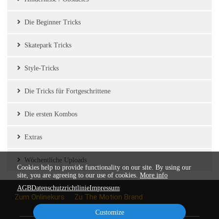
Die Beginner Tricks
Skatepark Tricks
Style-Tricks
Die Tricks für Fortgeschrittene
Die ersten Kombos
Extras
Wöchentliche Uploads
Cookies help to provide functionality on our site. By using our
site, you are agreeing to our use of cookies.
More info
AGB
Datenschutzrichtlinie
Impressum
Zum Onlinekurs
Zu The Motion Brand
Customize