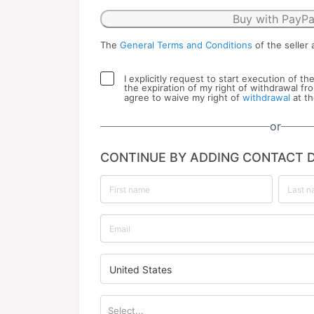
Buy with PayPa
The
General Terms and Conditions
of the seller 
I explicitly request to start execution of t
the expiration of my right of withdrawal fr
agree to waive my right of
withdrawal
at th
or
CONTINUE BY ADDING CONTACT D
United States
Select...