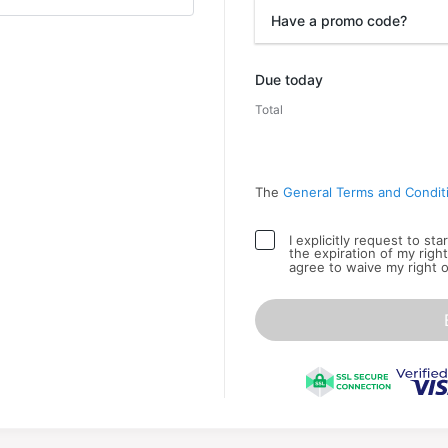
Have a promo code?
Promo code
Due today
Total
The
General Terms and Condit
I explicitly request to st
the expiration of my righ
agree to waive my right 