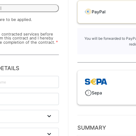
l
PayPal
are to be applied.
he contracted services before
om this contract and I hereby
You will be forwarded to PayPa
*
e completion of the contract.
redi
ETAILS
Sepa
SUMMARY