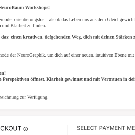
n NeuroBaum Workshops!
n oder orientierungslos – als ob das Leben uns aus dem Gleichgewicht 
m und Klarheit zu finden.
as: einen kreativen, tiefgehenden Weg, dich mit deinen Stärken 
de der NeuroGraphik, um dich auf einer neuen, intuitiven Ebene mit
en!
 Perspektiven öffnest, Klarheit gewinnst und mit Vertrauen in dein
!
fzeichnung zur Verfügung.
ECKOUT
SELECT PAYMENT M