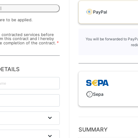
l
PayPal
are to be applied.
he contracted services before
om this contract and I hereby
You will be forwarded to PayPa
*
e completion of the contract.
redi
ETAILS
Sepa
SUMMARY