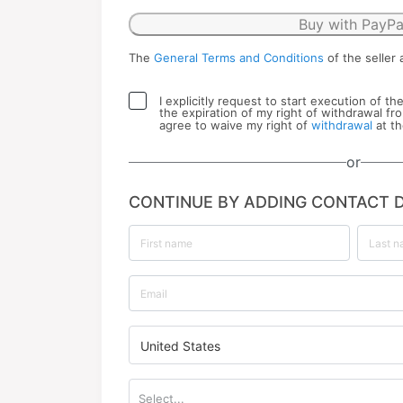
Buy with PayPa
The
General Terms and Conditions
of the seller 
I explicitly request to start execution of t
the expiration of my right of withdrawal fr
agree to waive my right of
withdrawal
at th
or
CONTINUE BY ADDING CONTACT D
United States
Select...