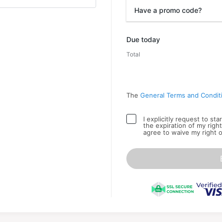
Have a promo code?
Promo code
Due today
Total
The
General Terms and Condit
I explicitly request to st
the expiration of my righ
agree to waive my right 