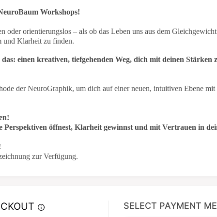
n NeuroBaum Workshops!
n oder orientierungslos – als ob das Leben uns aus dem Gleichgewicht 
m und Klarheit zu finden.
as: einen kreativen, tiefgehenden Weg, dich mit deinen Stärken 
de der NeuroGraphik, um dich auf einer neuen, intuitiven Ebene mit
en!
 Perspektiven öffnest, Klarheit gewinnst und mit Vertrauen in dein
!
fzeichnung zur Verfügung.
ECKOUT
SELECT PAYMENT M