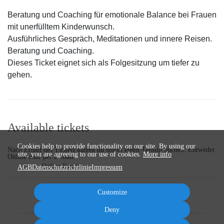
Beratung und Coaching für emotionale Balance bei Frauen
mit unerfülltem Kinderwunsch.
Ausführliches Gespräch, Meditationen und innere Reisen.
Beratung und Coaching.
Dieses Ticket eignet sich als Folgesitzung um tiefer zu
gehen.
Available tickets
Cookies help to provide functionality on our site. By using our
Nach Erhalt des Tickets kannst du sofort einen Termin buchen. Entweder
site, you are agreeing to our use of cookies.
More info
Online oder per E-mail.
|
Online Event
AGB
Datenschutzrichtlinie
Impressum
Customize
Deny