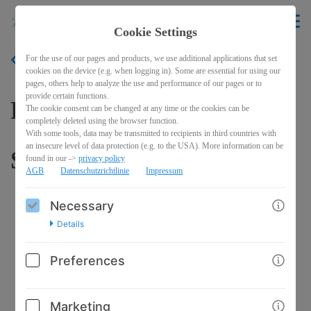
mallorca4kids
EN
Cookie Settings
For the use of our pages and products, we use additional applications that set
BACK
cookies on the device (e.g. when logging in). Some are essential for using our
pages, others help to analyze the use and performance of our pages or to
provide certain functions.
Roadbook Mallorca:
The cookie consent can be changed at any time or the cookies can be
completely deleted using the browser function.
With some tools, data may be transmitted to recipients in third countries with
an insecure level of data protection (e.g. to the USA). More information can be
Südspitze
found in our ->
privacy policy
AGB
Datenschutzrichtlinie
Impressum
Necessary
Details
Preferences
Marketing