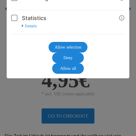
Statistics
Details
Allow selection
Deny
Allow all
4,95€
* incl. VAT (where applicable)
GO TO CHECKOUT