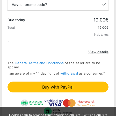
Have a promo code?
Promo code
19,00€
Due today
Total
19,00€
incl. taxes
Apply
-
View details
The
General Terms and Conditions
of the seller are to be
applied.
I am aware of my 14 day right of
withdrawal
as a consumer.
*
Buy with PayPal
Cookies help to provide functionality on our site. By using our site,