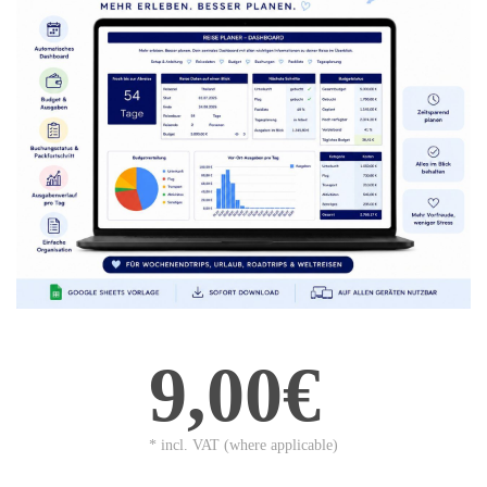
9,00€
* incl. VAT (where applicable)