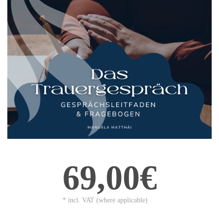
69,00€
* incl. VAT (where applicable)