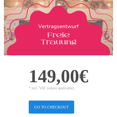
149,00€
* incl. VAT (where applicable)
GO TO CHECKOUT